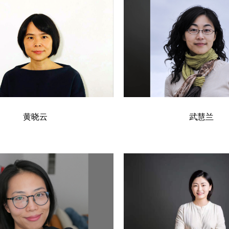
黄晓云
武慧兰