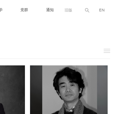
学
党群
通知
旧版
EN