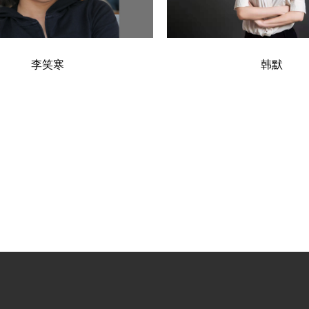
李笑寒
韩默