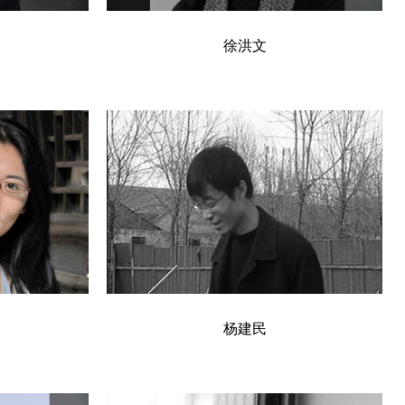
徐洪文
杨建民