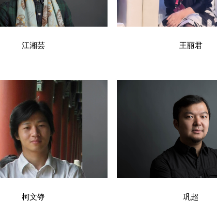
江湘芸
王丽君
柯文铮
巩超