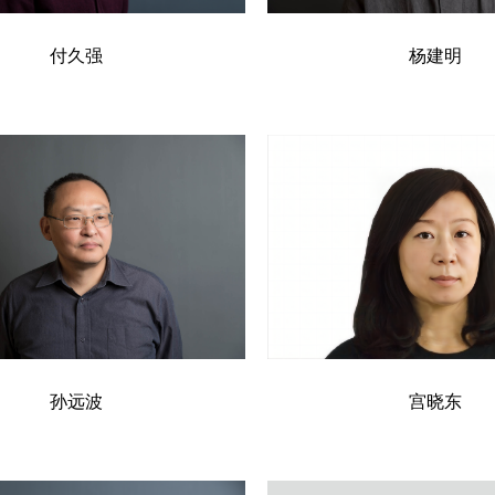
付久强
杨建明
孙远波
宫晓东