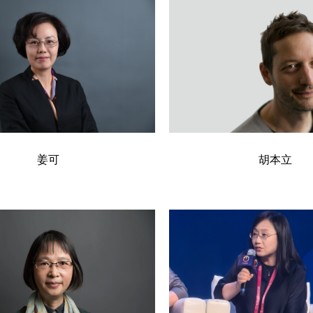
姜可
胡本立