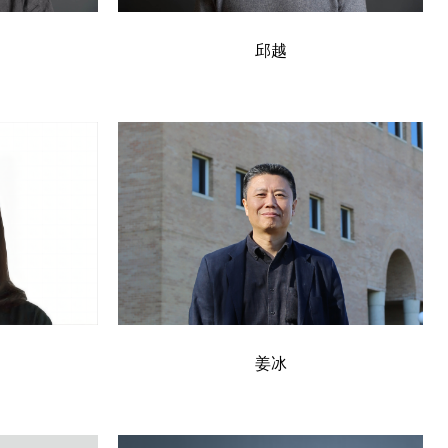
邱越
姜冰