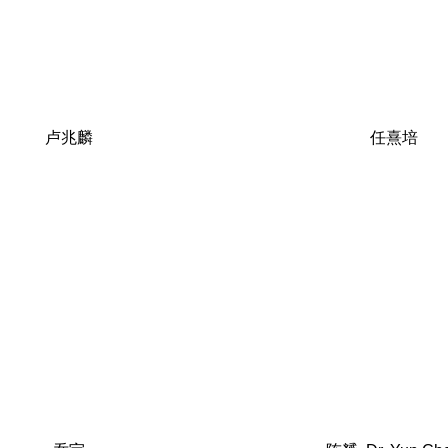
卢兆麟
任熹培