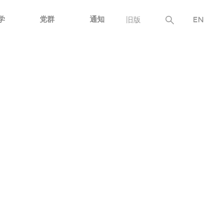
学
党群
通知
旧版
EN