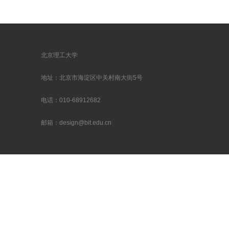
北京理工大学
地址：北京市海淀区中关村南大街5号
电话：010-68912682
邮箱：design@bit.edu.cn