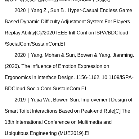
2020｜Yang Z , Sun B . Hyper-Casual Endless Game
Based Dynamic Difficulty Adjustment System For Players
Replay Ability[C]//2020 IEEE Intl Conf on ISPA/BDCloud
/SocialCom/SustainCom.EI
2020｜Yang, Mohan & Sun, Bowen & Yang, Jianming.
(2020). The Influence of Emotion Expression on
Ergonomics in Interface Design. 1156-1162. 10.1109/ISPA-
BDCloud-SocialCom-SustainCom.EI
2019｜Yujia Wu, Bowen Sun. Improvement Design of
Smart Toilet Interactions Based on Peak-end Rule[C].The
13th International Conference on Multimedia and
Ubiquitous Engineering (MUE2019).EI