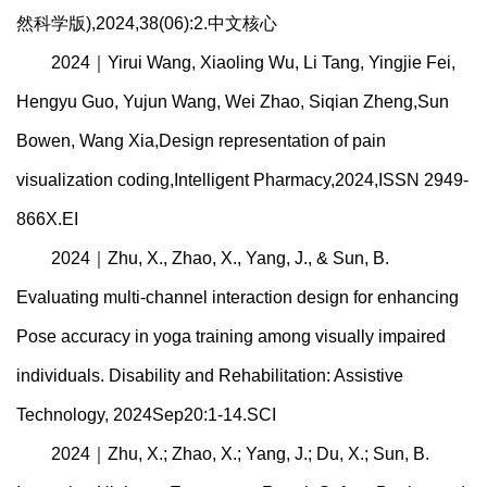
然科学版),2024,38(06):2.中文核心
2024｜Yirui Wang, Xiaoling Wu, Li Tang, Yingjie Fei,
Hengyu Guo, Yujun Wang, Wei Zhao, Siqian Zheng,Sun
Bowen, Wang Xia,Design representation of pain
visualization coding,Intelligent Pharmacy,2024,ISSN 2949-
866X.EI
2024｜Zhu, X., Zhao, X., Yang, J., & Sun, B.
Evaluating multi-channel interaction design for enhancing
Pose accuracy in yoga training among visually impaired
individuals. Disability and Rehabilitation: Assistive
Technology, 2024Sep20:1-14.SCI
2024｜Zhu, X.; Zhao, X.; Yang, J.; Du, X.; Sun, B.