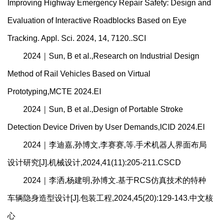
Improving Highway Emergency Repair Safety: Design and
Evaluation of Interactive Roadblocks Based on Eye
Tracking. Appl. Sci. 2024, 14, 7120..SCI
2024｜Sun, B et al.,Research on Industrial Design
Method of Rail Vehicles Based on Virtual
Prototyping,MCTE 2024.EI
2024｜Sun, B et al.,Design of Portable Stroke
Detection Device Driven by User Demands,ICID 2024.EI
2024｜李迪嘉,孙博文,李赛赛,等.手术机器人界面布局
设计研究[J].机械设计,2024,41(11):205-211.CSCD
2024｜李洒,杨建明,孙博文.基于RCS仿真技术的特种
车辆隐身造型设计[J].包装工程,2024,45(20):129-143.中文核
心