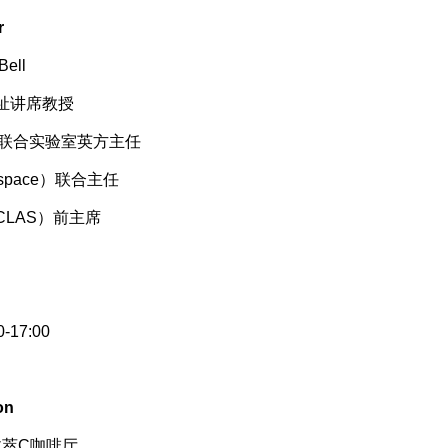
r
Bell
祉讲席教授
间联合实验室英方主任
pace）联合主任
LAS）前主席
0-17:00
on
文萃C咖啡厅