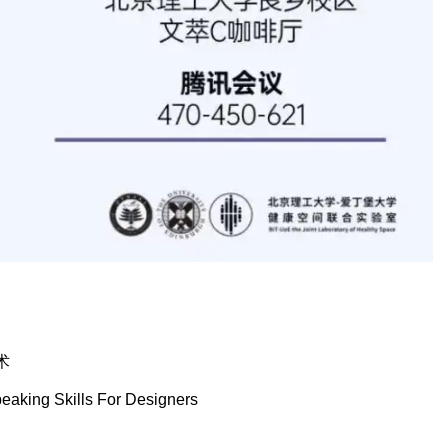
术
aking Skills For Designers