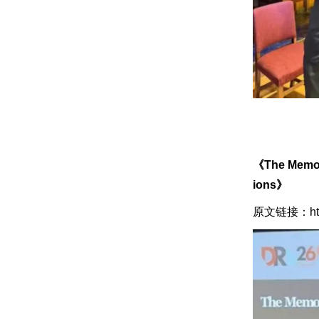
《The Memory
ions》
原文链接：https: