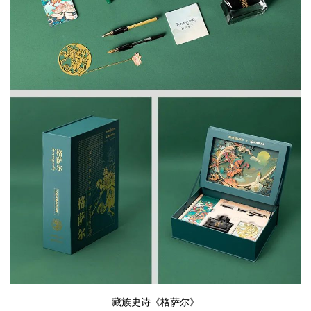
藏族史诗《格萨尔》