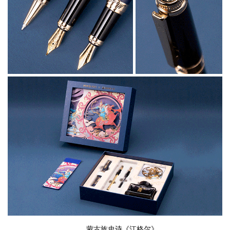
蒙古族史诗《江格尔》