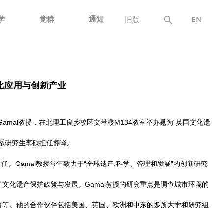
学
党群
通知
旧版
EN
化应用与创新产业
 Gamal教授，在北理工良乡校区文萃楼M134教室举办题为“英国文化遗
系研究生李硕担任翻译。
主任。Gamal教授常年致力于“全球遗产:科学、管理和发展”的创新研究
文化遗产保护政策与发展。Gamal教授的研究重点是调查城市环境的
育等。他的合作伙伴包括美国、英国、欧洲和中东的多所大学和研究组