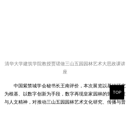
清华大学建筑学院教授贾珺做三山五园园林艺术大思政课讲
座
中国紫禁城学会秘书长王南评价，本次展览以基础研究
TOP
为根基、以数字创新为手段，数字再现皇家园林的营造智慧
与人文精神，对推动三山五园园林艺术文化研究、传播与普
及具有重要示范作用。