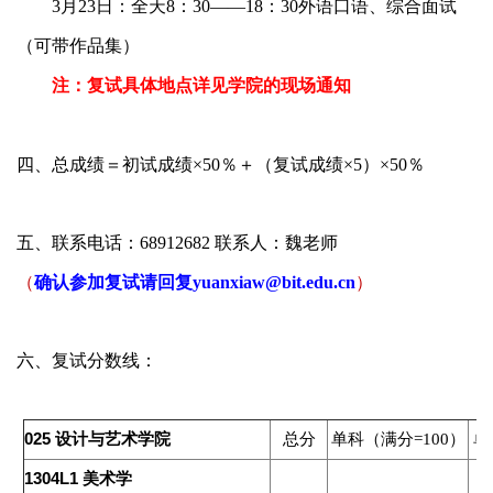
3
月
23
日：全天
8
：
30
——
18
：
30
外语口语、综合面试
（可带作品集）
注：复试具体地点详见学院的现场通知
四、总成绩＝初试成绩×
50
％＋（复试成绩×
5
）×
50
％
五、联系电话：
68912682
联系人：魏老师
（
确认参加复试请回复
yuanxiaw@bit.edu.cn
）
六、复试分数线：
025
设计与艺术学院
总分
单科（满分=100）
单
1304L1
美术学