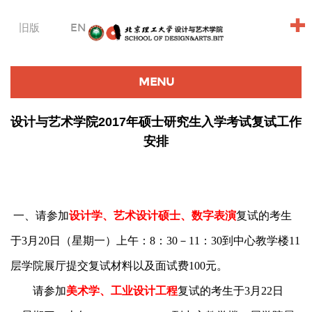
+
旧版
EN
MENU
设计与艺术学院2017年硕士研究生入学考试复试工作
安排
一、
请参加
设计学、艺术设计硕士、数字表演
复试的考生
于
3
月
20
日（星期一）上午：
8
：
30
－
11
：
30
到中心教学楼
11
层学院展厅提交复试材料以及面试费
100
元。
请参加
美术学、工业设计工程
复试的考生于
3
月
22
日