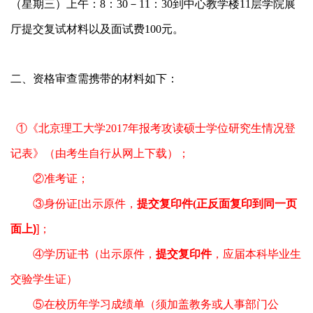
（星期三）上午：
8
：
30
－
11
：
30
到中心教学楼
11
层学院展
厅提交复试材料以及面试费
100
元。
二、资格审查需携带的材料如下：
①
《北京理工大学2017
年报考攻读硕士学位研究生情况登
记表》
（由考生自行从网上下载）；
②准考证；
③
身份证[
出示原件，
提交复印件(
正反面复印到同一页
面上)
]；
④学历证书（出示原件，
提交复印件
，应届本科毕业生
交验学生证）
⑤在校历年学习成绩单（须加盖教务或人事部门公