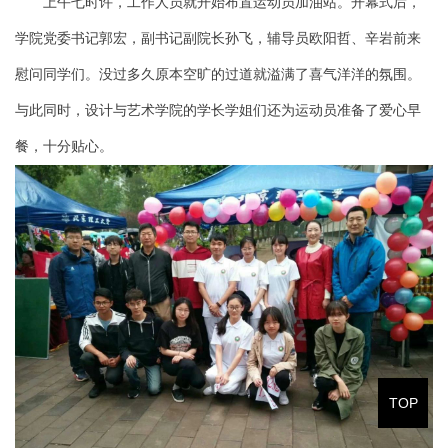
上午七时许，工作人员就开始布置运动员加油站。开幕式后，
学院党委书记郭宏，副书记副院长孙飞，辅导员欧阳哲、辛岩前来
慰问同学们。没过多久原本空旷的过道就溢满了喜气洋洋的氛围。
与此同时，设计与艺术学院的学长学姐们还为运动员准备了爱心早
餐，十分贴心。
TOP