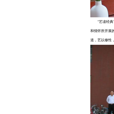
“艺读经典”
和情怀所开展
道，艺以修性