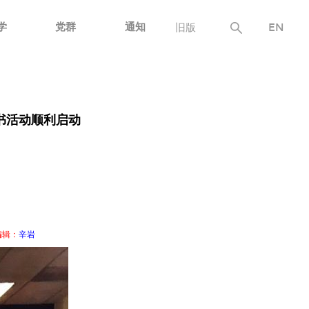
学
党群
通知
旧版
EN
书活动顺利启动
编辑：
辛岩