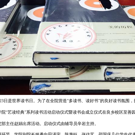
23日是世界读书日。为了在全院营造“多读书、读好书”的良好读书氛围，提高
学院“艺读经典”系列读书活动启动仪式暨读书会成立仪式在良乡校区至善
究部主任赵娟出席活动。启动仪式由辅导员辛岩主持。
节，学院副院长姬勇向田泽宇、陈惠钰、张佳艺、邵国庆几位学生代表